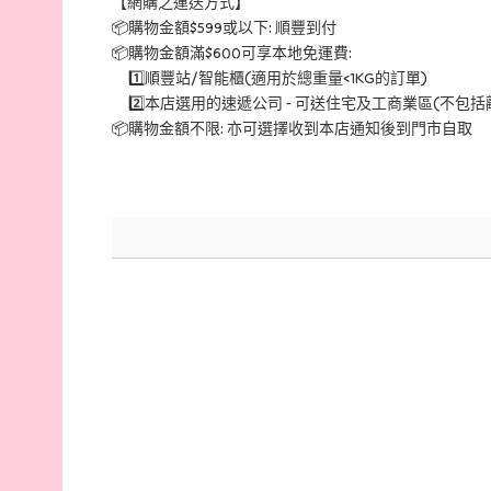
【網購之運送方式】
📦購物金額$599或以下: 順豐到付
📦購物金額滿$600可享本地免運費:
1️⃣順豐站/智能櫃(適用於總重量<1KG的訂單)
2️⃣本店選用的速遞公司 - 可送住宅及工商業區(不包
📦購物金額不限: 亦可選擇收到本店通知後到門市自取