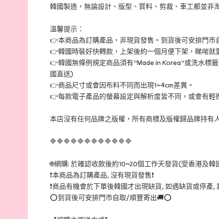
韓國製造，無論設計、版型、質料、剪裁、車工都並非淘
溫馨提示：
👉本商品為訂購產品，非現貨發售。到貨後可安排門市自
👉韓國時裝好快轉款，上架後約一個月便下架，睇啱就
👉韓國無條例規定商品須有"Made in Korea
國直送)
👉商品尺寸或會因布料不同而出現1~4cm差異。
👉每款電子產品的螢幕設定與解析度皆不同，或會有輕
本店沒有任何品牌之版權，所有商標及版權歸品牌持有
🔷🔷🔷🔷🔷🔷🔷🔷🔷🔷🔷🔷
🌐網購: 於確認收款後約10~20個工作天發貨(受香港及韓
❗本商品為訂購產品, 沒有現貨發售❗
❗商品有機會於下單後韓國才出現缺貨, 如遇缺貨或停產,
⭕到貨後可安排門市自取/順豐寄出🚚⭕