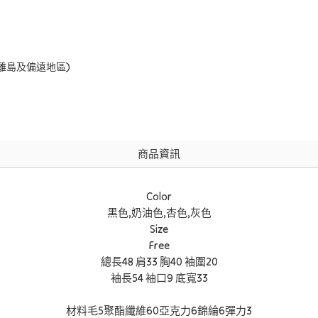
括離島及偏遠地區)
商品資訊
Color
黑色,奶油色,杏色,灰色
Size
Free
總長48 肩33 胸40 袖圍20
袖長54 袖口9 底寬33
材料毛5聚酯纖維60亞克力6錦綸6彈力3