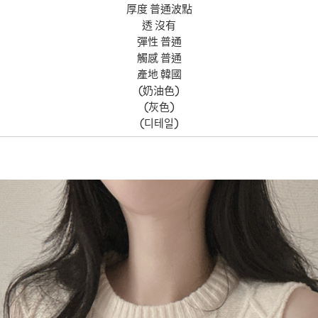
厚度 普通波點
透 沒有
彈性 普通
觸感 普通
產地 韓國
(奶油色)
(灰色)
(디테일)