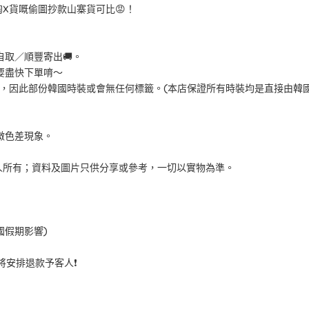
X貨嘅偷圖抄款山寨貨可比😡！
取／順豐寄出🚚。
要盡快下單唷～
"或洗水標籤，因此部份韓國時裝或會無任何標籤。(本店保證所有時裝均是直接由
微色差現象。
人所有；資料及圖片只供分享或參考，一切以實物為準。
國假期影響)
 將安排退款予客人❗