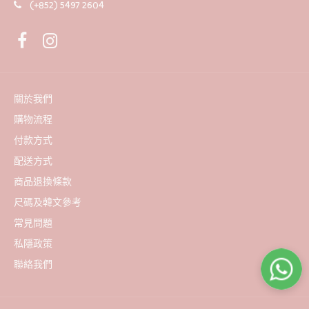
(+852) 5497 2604
韓國製Miffy x rom&nd美妝套裝-迷你唇釉2支+眼影+memo
紙
HK$190
HK$250
關於我們
購物流程
付款方式
配送方式
商品退換條款
尺碼及韓文參考
常見問題
私隱政策
聯絡我們