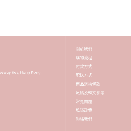
韓國Mamonde深層薄荷潔顏
卸妝膏90ml (送潔面泡沫
30ml)
HK$228
關於我們
購物流程
付款方式
auseway Bay, Hong Kong.
配送方式
商品退換條款
尺碼及韓文參考
常見問題
韓國Beplain綠豆卸妝油200ml
私隱政策
(送100ml)
HK$175
聯絡我們