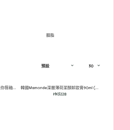
胭脂
韓國製Miffy x rom&nd美妝套裝-迷你唇釉2支+眼影+memo紙
韓國Mamonde深層薄荷潔顏卸妝膏90ml (送潔面泡沫30ml)
HK$228