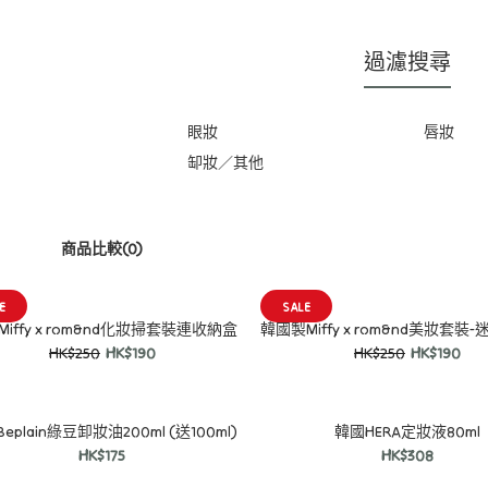
過濾搜尋
眼妝
唇妝
缷妝／其他
商品比較(0)
E
SALE
iffy x rom&nd化妝掃套裝連收納盒
SALE
HK$250
HK$190
HK$250
HK$190
韓國Miffy x rom&nd化妝掃套
裝連收納盒
HK$190
HK$250
eplain綠豆卸妝油200ml (送100ml)
韓國HERA定妝液80ml
HK$175
HK$308