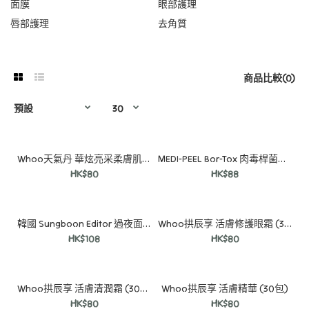
面膜
眼部護理
唇部護理
去角質
商品比較(0)
Whoo天氣丹 華炫亮采柔膚肌底精華 (30包)
MEDI-PEEL Bor-Tox 肉毒桿菌勝肽安瓶 30ml
HK$80
HK$88
韓國 Sungboon Editor 過夜面膜系列4片裝
Whoo拱辰享 活膚修護眼霜 (30包)
HK$108
HK$80
Whoo拱辰享 活膚清潤霜 (30包)
Whoo拱辰享 活膚精華 (30包)
HK$80
HK$80