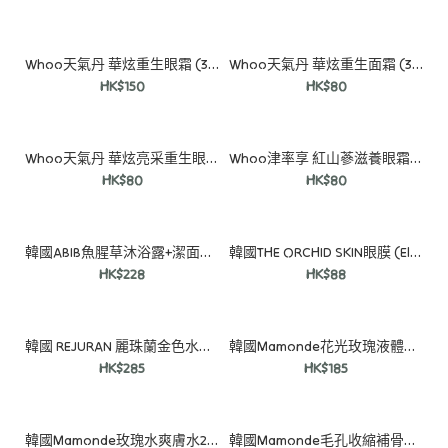
Whoo天氣丹 華炫重生眼霜 (30包)
Whoo天氣丹 華炫重生面霜 (30包)
HK$150
HK$80
Whoo天氣丹 華炫亮采重生眼部精華 (30包)
Whoo津率享 紅山蔘滋養眼霜 (30包)
Whoo天氣丹 華炫亮采柔膚肌底精華 (30包)
HK$80
HK$80
HK$80
韓國ABIB魚腥草沐浴露+潔面梘套裝
韓國THE ORCHID SKIN眼膜 (Elastic/Smoky)
HK$228
HK$88
韓國 REJURAN 麗珠蘭金色水光針30ml+金色回春霜50ml套裝
韓國Mamonde花光玫瑰液體面膜80ml (送化妝棉)
HK$285
HK$185
韓國Mamonde玫瑰水爽膚水250ml (送50ml+化妝棉)
韓國Mamonde毛孔收縮補骨脂爽膚棉70片 (送補骨脂酚乳霜30ml)