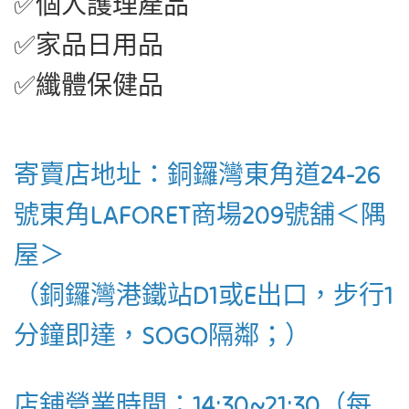
✅個人護理產品
✅家品日用品
✅纖體保健品
寄賣店地址：銅鑼灣東角道24-26
號東角LAFORET商場209號舖＜隅
屋＞
（銅鑼灣港鐵站D1或E出口，步行1
分鐘即達，SOGO隔鄰；）
店舖營業時間：14:30~21:30（每