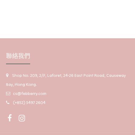
聯絡我們
Shop No. 209, 2/F, Laforet, 24-26 East Point Road, Causeway
Bay, Hong Kong.
cs@febberry.com
(+852) 5497 2604